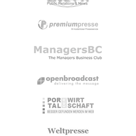
Loading...
Hiermit stimme ich den
AGB
und den
Datenschutzbestimmungen
zu. Ihre Daten
werden zur Bearbeitung der Anfrage
gespeichert und nicht an Dritte weitergegeben.
Weitere Informationen finden Sie in unserer
Datenschutzerklärung. Hier kommen Sie zu
unserer
Datenschutzerklärung.